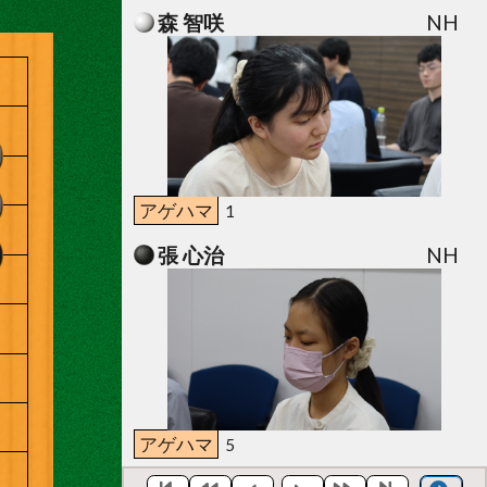
森 智咲
NH
アゲハマ
1
張 心治
NH
アゲハマ
5