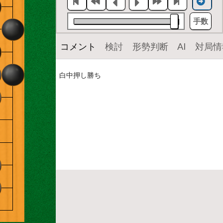
手数
コメント
検討
形勢判断
AI
対局情
白中押し勝ち