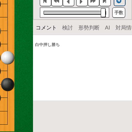
手数
コメント
検討
形勢判断
AI
対局情
白中押し勝ち