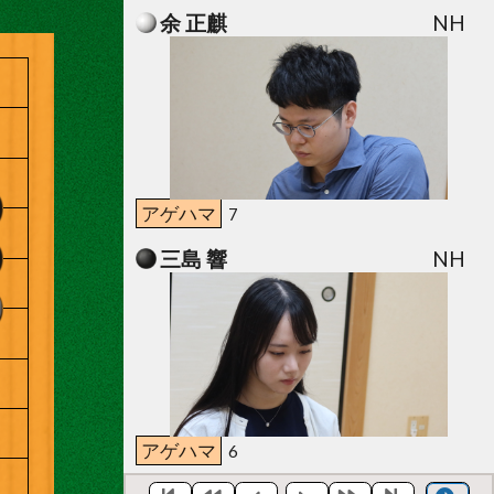
余 正麒
NH
アゲハマ
7
三島 響
NH
アゲハマ
6