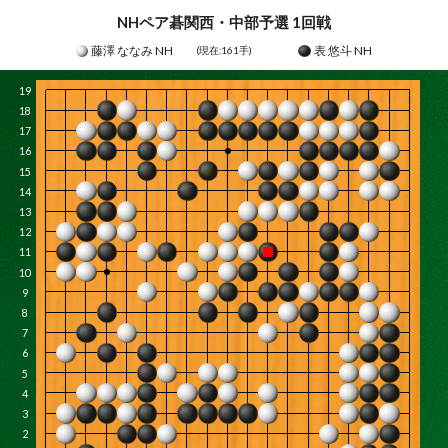
NHペア碁関西・中部予選 1回戦
藤澤 ななみ NH
表 悠斗 NH
(現在:
161
手)
19
18
17
16
15
14
13
12
11
10
9
8
7
6
5
4
3
2