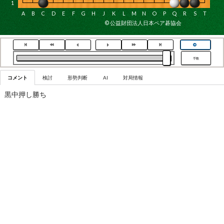
1
A
B
C
D
E
F
G
H
J
K
L
M
N
O
P
Q
R
S
T
© 公益財団法人日本ペア碁協会
手数
コメント
検討
形勢判断
AI
対局情報
黒中押し勝ち