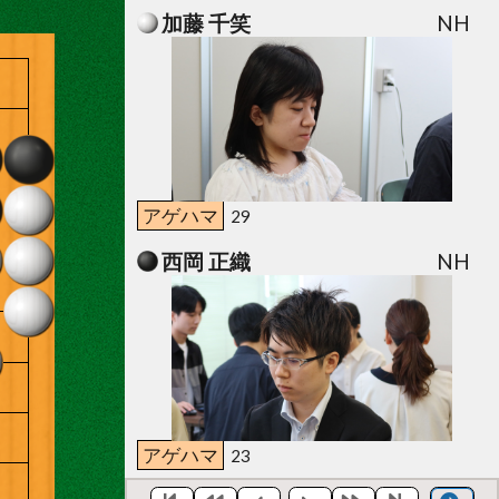
加藤 千笑
NH
アゲハマ
29
西岡 正織
NH
アゲハマ
23