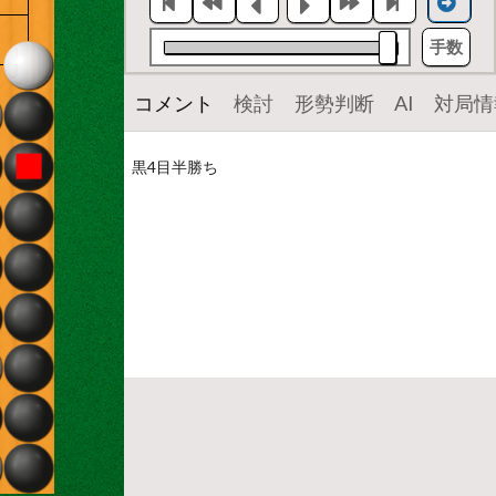
手数
コメント
検討
形勢判断
AI
対局情
黒4目半勝ち