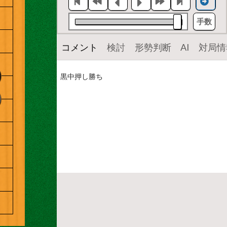
手数
コメント
検討
形勢判断
AI
対局情
黒中押し勝ち