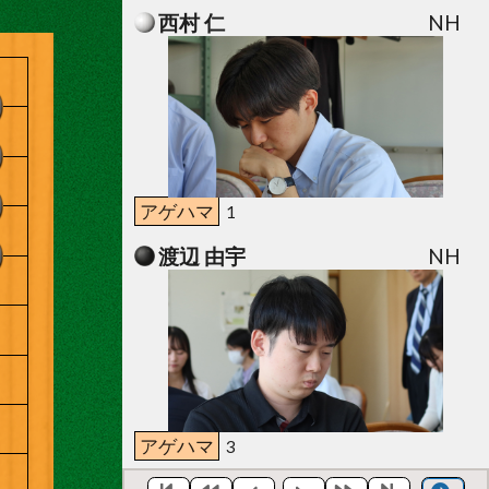
西村 仁
NH
アゲハマ
1
渡辺 由宇
NH
アゲハマ
3